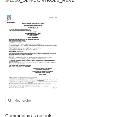
3-1526_DLH-CONTROLE_REV0
A propos
Nos services
Accréditation & Agrément
Contact
Rechercher
:
Commentaires récents